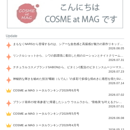
Update
まもなくNARSから登場するのは、シアーな血色感と高揚感が魅力の新作リキッドブラッシュ「インセイシャブル リキッドブラッシュ」と、ゴールデンアワーに染まる空にインスピレーションを得た「アフターグロー リップシャイン」の新色！夏をハックして！
2026.08.05
リンクルショットから、シワの肌環境に着目した初のローションとナイトクリームが登場！デイリーケアで、シワ特有の肌環境を改善し、シワが目立たない肌へと導きます。
2026.07.31
ナチュラルコスメブランドSABONから、ビタミンC配合のビタミンスムージーマスク「ラディアンスマスク」と、ペパーミントにオーガニックハーブを凝縮したジェルの涼感トリートメント美容液「スカルプセラム リフレッシング」が登場！日々のデイリーケアで、過酷な猛暑で疲れた肌や頭皮をサポート、心地よくリフレッシュし、優しく肌を整えます。
2026.07.23
神秘的な輝きを秘めた技法“螺鈿（らでん）”の多彩で多様な煌めきに着想を得たSUQQUの2026 秋 カラーコレクションから登場するのは、艶然と輝くアイシャドウや偏光パールを配したフェイスカラー、繊細なパールの煌めくネイル、そしてそれらを際立てる“朧げな艶”を秘めた新リクイドリップ「ブラー リクイド リップ」。強さを秘めたまろやかな洗練の表情に。
2026.07.14
COSME at MAG トータルランキング2026年6月号
2026.07.02
ブランド発祥の地“表参道”に帰還したシュウ ウエムラから、“骨格美“を叶えるクレヨンタイプのフェイスカラー「スカルプト クレヨン」と、ブランド初のリノベーションで進化した名品アイブロウ「ハード フォーミュラ ハード 10」が登場！
2026.07.01
COSME at MAG トータルランキング2026年5月号
2026.06.08
COSME at MAG トータルランキング2026年4月号
2026.05.12