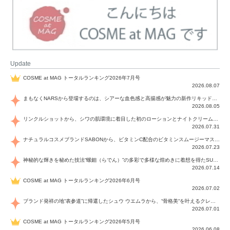
Update
COSME at MAG トータルランキング2026年7月号
2026.08.07
まもなくNARSから登場するのは、シアーな血色感と高揚感が魅力の新作リキッドブラッシュ「インセイシャブル リキッドブラッシュ」と、ゴールデンアワーに染まる空にインスピレーションを得た「アフターグロー リップシャイン」の新色！夏をハックして！
2026.08.05
リンクルショットから、シワの肌環境に着目した初のローションとナイトクリームが登場！デイリーケアで、シワ特有の肌環境を改善し、シワが目立たない肌へと導きます。
2026.07.31
ナチュラルコスメブランドSABONから、ビタミンC配合のビタミンスムージーマスク「ラディアンスマスク」と、ペパーミントにオーガニックハーブを凝縮したジェルの涼感トリートメント美容液「スカルプセラム リフレッシング」が登場！日々のデイリーケアで、過酷な猛暑で疲れた肌や頭皮をサポート、心地よくリフレッシュし、優しく肌を整えます。
2026.07.23
神秘的な輝きを秘めた技法“螺鈿（らでん）”の多彩で多様な煌めきに着想を得たSUQQUの2026 秋 カラーコレクションから登場するのは、艶然と輝くアイシャドウや偏光パールを配したフェイスカラー、繊細なパールの煌めくネイル、そしてそれらを際立てる“朧げな艶”を秘めた新リクイドリップ「ブラー リクイド リップ」。強さを秘めたまろやかな洗練の表情に。
2026.07.14
COSME at MAG トータルランキング2026年6月号
2026.07.02
ブランド発祥の地“表参道”に帰還したシュウ ウエムラから、“骨格美“を叶えるクレヨンタイプのフェイスカラー「スカルプト クレヨン」と、ブランド初のリノベーションで進化した名品アイブロウ「ハード フォーミュラ ハード 10」が登場！
2026.07.01
COSME at MAG トータルランキング2026年5月号
2026.06.08