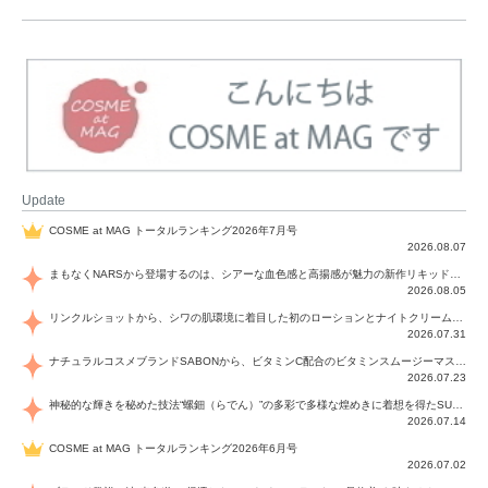
Update
COSME at MAG トータルランキング2026年7月号
2026.08.07
まもなくNARSから登場するのは、シアーな血色感と高揚感が魅力の新作リキッドブラッシュ「インセイシャブル リキッドブラッシュ」と、ゴールデンアワーに染まる空にインスピレーションを得た「アフターグロー リップシャイン」の新色！夏をハックして！
2026.08.05
リンクルショットから、シワの肌環境に着目した初のローションとナイトクリームが登場！デイリーケアで、シワ特有の肌環境を改善し、シワが目立たない肌へと導きます。
2026.07.31
ナチュラルコスメブランドSABONから、ビタミンC配合のビタミンスムージーマスク「ラディアンスマスク」と、ペパーミントにオーガニックハーブを凝縮したジェルの涼感トリートメント美容液「スカルプセラム リフレッシング」が登場！日々のデイリーケアで、過酷な猛暑で疲れた肌や頭皮をサポート、心地よくリフレッシュし、優しく肌を整えます。
2026.07.23
神秘的な輝きを秘めた技法“螺鈿（らでん）”の多彩で多様な煌めきに着想を得たSUQQUの2026 秋 カラーコレクションから登場するのは、艶然と輝くアイシャドウや偏光パールを配したフェイスカラー、繊細なパールの煌めくネイル、そしてそれらを際立てる“朧げな艶”を秘めた新リクイドリップ「ブラー リクイド リップ」。強さを秘めたまろやかな洗練の表情に。
2026.07.14
COSME at MAG トータルランキング2026年6月号
2026.07.02