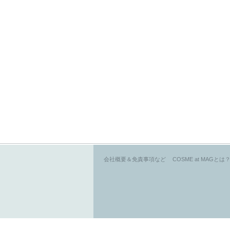
会社概要＆免責事項など
COSME at MAGとは