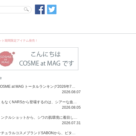
・イベント期間限定アイテム発売！
e
COSME at MAG トータルランキング2026年7月号
2026.08.07
まもなくNARSから登場するのは、シアーな血色感と高揚感が魅力の新作リキッドブラッシュ「インセイシャブル リキッドブラッシュ」と、ゴールデンアワーに染まる空にインスピレーションを得た「アフターグロー リップシャイン」の新色！夏をハックして！
2026.08.05
リンクルショットから、シワの肌環境に着目した初のローションとナイトクリームが登場！デイリーケアで、シワ特有の肌環境を改善し、シワが目立たない肌へと導きます。
2026.07.31
ナチュラルコスメブランドSABONから、ビタミンC配合のビタミンスムージーマスク「ラディアンスマスク」と、ペパーミントにオーガニックハーブを凝縮したジェルの涼感トリートメント美容液「スカルプセラム リフレッシング」が登場！日々のデイリーケアで、過酷な猛暑で疲れた肌や頭皮をサポート、心地よくリフレッシュし、優しく肌を整えます。