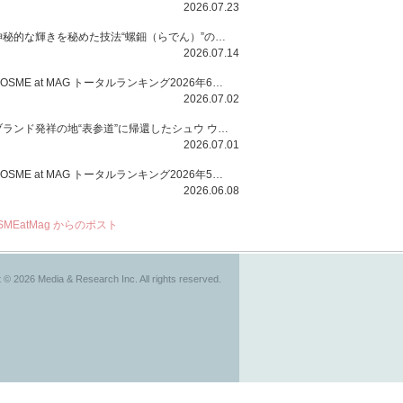
2026.07.23
神秘的な輝きを秘めた技法“螺鈿（らでん）”の多彩で多様な煌めきに着想を得たSUQQUの2026 秋 カラーコレクションから登場するのは、艶然と輝くアイシャドウや偏光パールを配したフェイスカラー、繊細なパールの煌めくネイル、そしてそれらを際立てる“朧げな艶”を秘めた新リクイドリップ「ブラー リクイド リップ」。強さを秘めたまろやかな洗練の表情に。
2026.07.14
COSME at MAG トータルランキング2026年6月号
2026.07.02
ブランド発祥の地“表参道”に帰還したシュウ ウエムラから、“骨格美“を叶えるクレヨンタイプのフェイスカラー「スカルプト クレヨン」と、ブランド初のリノベーションで進化した名品アイブロウ「ハード フォーミュラ ハード 10」が登場！
2026.07.01
COSME at MAG トータルランキング2026年5月号
2026.06.08
SMEatMag からのポスト
 © 2026 Media & Research Inc. All rights reserved.