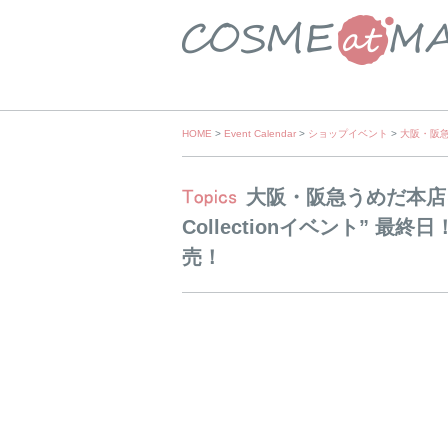
Skip
HOME
>
Event Calendar
>
ショップイベント
>
大阪・阪急う
to
content
大阪・阪急うめだ本店にて
Collectionイベント” 
売！