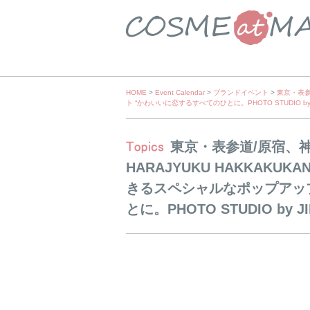
Skip
HOME
>
Event Calendar
>
ブランドイベント
>
東京・表参
ト “かわいいに恋するすべてのひとに。PHOTO STUDIO by JI
to
content
東京・表参道/原宿、神宮
HARAJYUKU HAKKAK
きるスペシャルなポップアッ
とに。PHOTO STUDIO by JI