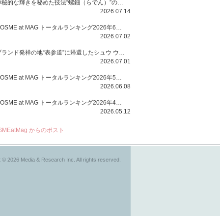
神秘的な輝きを秘めた技法“螺鈿（らでん）”の多彩で多様な煌めきに着想を得たSUQQUの2026 秋 カラーコレクションから登場するのは、艶然と輝くアイシャドウや偏光パールを配したフェイスカラー、繊細なパールの煌めくネイル、そしてそれらを際立てる“朧げな艶”を秘めた新リクイドリップ「ブラー リクイド リップ」。強さを秘めたまろやかな洗練の表情に。
2026.07.14
COSME at MAG トータルランキング2026年6月号
2026.07.02
ブランド発祥の地“表参道”に帰還したシュウ ウエムラから、“骨格美“を叶えるクレヨンタイプのフェイスカラー「スカルプト クレヨン」と、ブランド初のリノベーションで進化した名品アイブロウ「ハード フォーミュラ ハード 10」が登場！
2026.07.01
COSME at MAG トータルランキング2026年5月号
2026.06.08
COSME at MAG トータルランキング2026年4月号
2026.05.12
SMEatMag からのポスト
 © 2026 Media & Research Inc. All rights reserved.