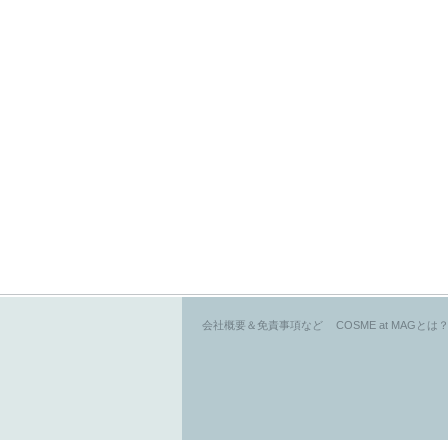
会社概要＆免責事項など
COSME at MAGとは