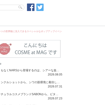
ルスチュアートの世界観に没入できるスペシャルなポップアップイベン
e
まもなくNARSから登場するのは、シアーな血色感と高揚感が魅力の新作リキッドブラッシュ「インセイシャブル リキッドブラッシュ」と、ゴールデンアワーに染まる空にインスピレーションを得た「アフターグロー リップシャイン」の新色！夏をハックして！
2026.08.05
リンクルショットから、シワの肌環境に着目した初のローションとナイトクリームが登場！デイリーケアで、シワ特有の肌環境を改善し、シワが目立たない肌へと導きます。
2026.07.31
ナチュラルコスメブランドSABONから、ビタミンC配合のビタミンスムージーマスク「ラディアンスマスク」と、ペパーミントにオーガニックハーブを凝縮したジェルの涼感トリートメント美容液「スカルプセラム リフレッシング」が登場！日々のデイリーケアで、過酷な猛暑で疲れた肌や頭皮をサポート、心地よくリフレッシュし、優しく肌を整えます。
2026.07.23