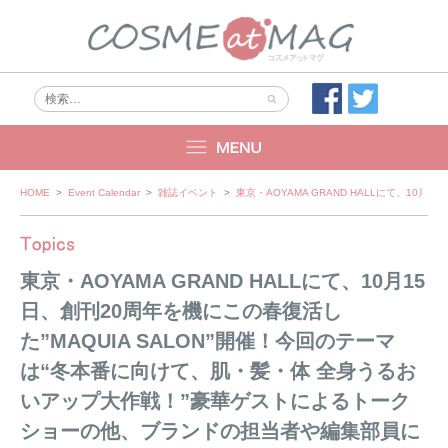
Skip
HOME
>
Event Calendar
>
雑誌イベント
>
東京・AOYAMA GRAND HALLにて、
to
content
東京・AOYAMA GRAND HALLにて、10月15
日、創刊20周年を機にこの春復活し
た”MAQUIA SALON”開催！今回のテーマ
は“冬本番に向けて、肌・髪・体 全身うるお
いアップ大作戦！”豪華ゲストによるトーク
ショーの他、ブランドの担当者や編集部員に