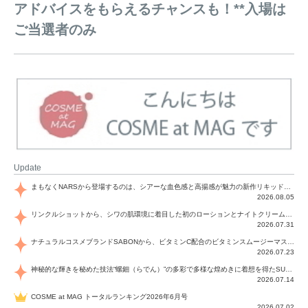
アドバイスをもらえるチャンスも！**入場は
ご当選者のみ
Update
まもなくNARSから登場するのは、シアーな血色感と高揚感が魅力の新作リキッドブラッシュ「インセイシャブル リキッドブラッシュ」と、ゴールデンアワーに染まる空にインスピレーションを得た「アフターグロー リップシャイン」の新色！夏をハックして！
2026.08.05
リンクルショットから、シワの肌環境に着目した初のローションとナイトクリームが登場！デイリーケアで、シワ特有の肌環境を改善し、シワが目立たない肌へと導きます。
2026.07.31
ナチュラルコスメブランドSABONから、ビタミンC配合のビタミンスムージーマスク「ラディアンスマスク」と、ペパーミントにオーガニックハーブを凝縮したジェルの涼感トリートメント美容液「スカルプセラム リフレッシング」が登場！日々のデイリーケアで、過酷な猛暑で疲れた肌や頭皮をサポート、心地よくリフレッシュし、優しく肌を整えます。
2026.07.23
神秘的な輝きを秘めた技法“螺鈿（らでん）”の多彩で多様な煌めきに着想を得たSUQQUの2026 秋 カラーコレクションから登場するのは、艶然と輝くアイシャドウや偏光パールを配したフェイスカラー、繊細なパールの煌めくネイル、そしてそれらを際立てる“朧げな艶”を秘めた新リクイドリップ「ブラー リクイド リップ」。強さを秘めたまろやかな洗練の表情に。
2026.07.14
COSME at MAG トータルランキング2026年6月号
2026.07.02