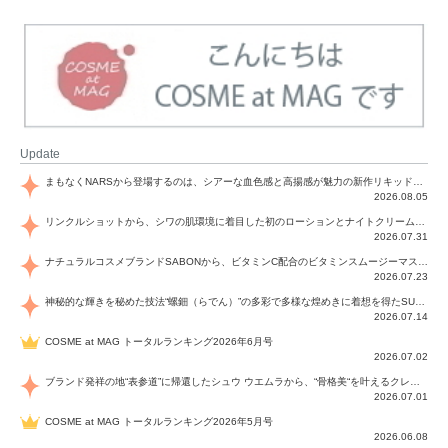
Update
まもなくNARSから登場するのは、シアーな血色感と高揚感が魅力の新作リキッドブラッシュ「インセイシャブル リキッドブラッシュ」と、ゴールデンアワーに染まる空にインスピレーションを得た「アフターグロー リップシャイン」の新色！夏をハックして！
2026.08.05
リンクルショットから、シワの肌環境に着目した初のローションとナイトクリームが登場！デイリーケアで、シワ特有の肌環境を改善し、シワが目立たない肌へと導きます。
2026.07.31
ナチュラルコスメブランドSABONから、ビタミンC配合のビタミンスムージーマスク「ラディアンスマスク」と、ペパーミントにオーガニックハーブを凝縮したジェルの涼感トリートメント美容液「スカルプセラム リフレッシング」が登場！日々のデイリーケアで、過酷な猛暑で疲れた肌や頭皮をサポート、心地よくリフレッシュし、優しく肌を整えます。
2026.07.23
神秘的な輝きを秘めた技法“螺鈿（らでん）”の多彩で多様な煌めきに着想を得たSUQQUの2026 秋 カラーコレクションから登場するのは、艶然と輝くアイシャドウや偏光パールを配したフェイスカラー、繊細なパールの煌めくネイル、そしてそれらを際立てる“朧げな艶”を秘めた新リクイドリップ「ブラー リクイド リップ」。強さを秘めたまろやかな洗練の表情に。
2026.07.14
COSME at MAG トータルランキング2026年6月号
2026.07.02
ブランド発祥の地“表参道”に帰還したシュウ ウエムラから、“骨格美“を叶えるクレヨンタイプのフェイスカラー「スカルプト クレヨン」と、ブランド初のリノベーションで進化した名品アイブロウ「ハード フォーミュラ ハード 10」が登場！
2026.07.01
COSME at MAG トータルランキング2026年5月号
2026.06.08