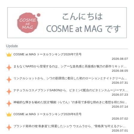
Update
COSME at MAG トータルランキング2026年7月号
2026.08.07
まもなくNARSから登場するのは、シアーな血色感と高揚感が魅力の新作リキッドブラッシュ「インセイシャブル リキッドブラッシュ」と、ゴールデンアワーに染まる空にインスピレーションを得た「アフターグロー リップシャイン」の新色！夏をハックして！
2026.08.05
リンクルショットから、シワの肌環境に着目した初のローションとナイトクリームが登場！デイリーケアで、シワ特有の肌環境を改善し、シワが目立たない肌へと導きます。
2026.07.31
ナチュラルコスメブランドSABONから、ビタミンC配合のビタミンスムージーマスク「ラディアンスマスク」と、ペパーミントにオーガニックハーブを凝縮したジェルの涼感トリートメント美容液「スカルプセラム リフレッシング」が登場！日々のデイリーケアで、過酷な猛暑で疲れた肌や頭皮をサポート、心地よくリフレッシュし、優しく肌を整えます。
2026.07.23
神秘的な輝きを秘めた技法“螺鈿（らでん）”の多彩で多様な煌めきに着想を得たSUQQUの2026 秋 カラーコレクションから登場するのは、艶然と輝くアイシャドウや偏光パールを配したフェイスカラー、繊細なパールの煌めくネイル、そしてそれらを際立てる“朧げな艶”を秘めた新リクイドリップ「ブラー リクイド リップ」。強さを秘めたまろやかな洗練の表情に。
2026.07.14
COSME at MAG トータルランキング2026年6月号
2026.07.02
ブランド発祥の地“表参道”に帰還したシュウ ウエムラから、“骨格美“を叶えるクレヨンタイプのフェイスカラー「スカルプト クレヨン」と、ブランド初のリノベーションで進化した名品アイブロウ「ハード フォーミュラ ハード 10」が登場！
2026.07.01