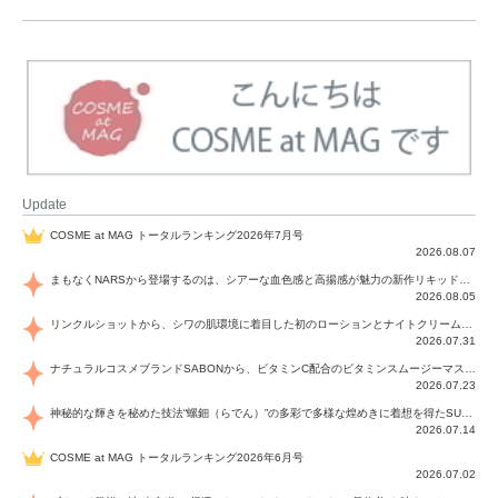
Update
COSME at MAG トータルランキング2026年7月号
2026.08.07
まもなくNARSから登場するのは、シアーな血色感と高揚感が魅力の新作リキッドブラッシュ「インセイシャブル リキッドブラッシュ」と、ゴールデンアワーに染まる空にインスピレーションを得た「アフターグロー リップシャイン」の新色！夏をハックして！
2026.08.05
リンクルショットから、シワの肌環境に着目した初のローションとナイトクリームが登場！デイリーケアで、シワ特有の肌環境を改善し、シワが目立たない肌へと導きます。
2026.07.31
ナチュラルコスメブランドSABONから、ビタミンC配合のビタミンスムージーマスク「ラディアンスマスク」と、ペパーミントにオーガニックハーブを凝縮したジェルの涼感トリートメント美容液「スカルプセラム リフレッシング」が登場！日々のデイリーケアで、過酷な猛暑で疲れた肌や頭皮をサポート、心地よくリフレッシュし、優しく肌を整えます。
2026.07.23
神秘的な輝きを秘めた技法“螺鈿（らでん）”の多彩で多様な煌めきに着想を得たSUQQUの2026 秋 カラーコレクションから登場するのは、艶然と輝くアイシャドウや偏光パールを配したフェイスカラー、繊細なパールの煌めくネイル、そしてそれらを際立てる“朧げな艶”を秘めた新リクイドリップ「ブラー リクイド リップ」。強さを秘めたまろやかな洗練の表情に。
2026.07.14
COSME at MAG トータルランキング2026年6月号
2026.07.02