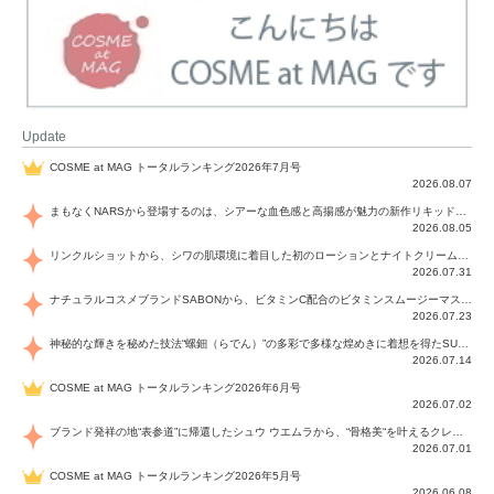
Update
COSME at MAG トータルランキング2026年7月号
2026.08.07
まもなくNARSから登場するのは、シアーな血色感と高揚感が魅力の新作リキッドブラッシュ「インセイシャブル リキッドブラッシュ」と、ゴールデンアワーに染まる空にインスピレーションを得た「アフターグロー リップシャイン」の新色！夏をハックして！
2026.08.05
リンクルショットから、シワの肌環境に着目した初のローションとナイトクリームが登場！デイリーケアで、シワ特有の肌環境を改善し、シワが目立たない肌へと導きます。
2026.07.31
ナチュラルコスメブランドSABONから、ビタミンC配合のビタミンスムージーマスク「ラディアンスマスク」と、ペパーミントにオーガニックハーブを凝縮したジェルの涼感トリートメント美容液「スカルプセラム リフレッシング」が登場！日々のデイリーケアで、過酷な猛暑で疲れた肌や頭皮をサポート、心地よくリフレッシュし、優しく肌を整えます。
2026.07.23
神秘的な輝きを秘めた技法“螺鈿（らでん）”の多彩で多様な煌めきに着想を得たSUQQUの2026 秋 カラーコレクションから登場するのは、艶然と輝くアイシャドウや偏光パールを配したフェイスカラー、繊細なパールの煌めくネイル、そしてそれらを際立てる“朧げな艶”を秘めた新リクイドリップ「ブラー リクイド リップ」。強さを秘めたまろやかな洗練の表情に。
2026.07.14
COSME at MAG トータルランキング2026年6月号
2026.07.02
ブランド発祥の地“表参道”に帰還したシュウ ウエムラから、“骨格美“を叶えるクレヨンタイプのフェイスカラー「スカルプト クレヨン」と、ブランド初のリノベーションで進化した名品アイブロウ「ハード フォーミュラ ハード 10」が登場！
2026.07.01
COSME at MAG トータルランキング2026年5月号
2026.06.08