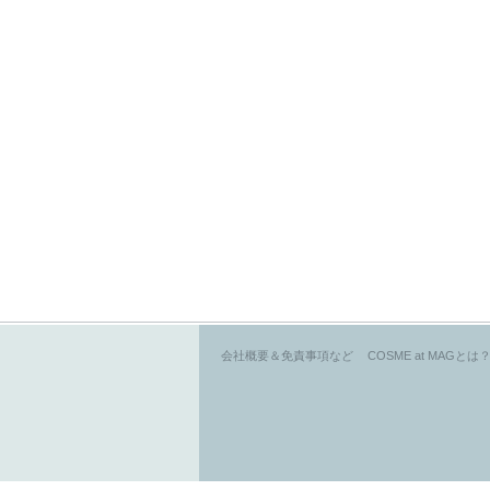
会社概要＆免責事項など
COSME at MAGとは