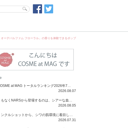
 オーデパルファム フローラル」の香りを体験できるポップ
e
COSME at MAG トータルランキング2026年7月号
2026.08.07
まもなくNARSから登場するのは、シアーな血色感と高揚感が魅力の新作リキッドブラッシュ「インセイシャブル リキッドブラッシュ」と、ゴールデンアワーに染まる空にインスピレーションを得た「アフターグロー リップシャイン」の新色！夏をハックして！
2026.08.05
リンクルショットから、シワの肌環境に着目した初のローションとナイトクリームが登場！デイリーケアで、シワ特有の肌環境を改善し、シワが目立たない肌へと導きます。
2026.07.31