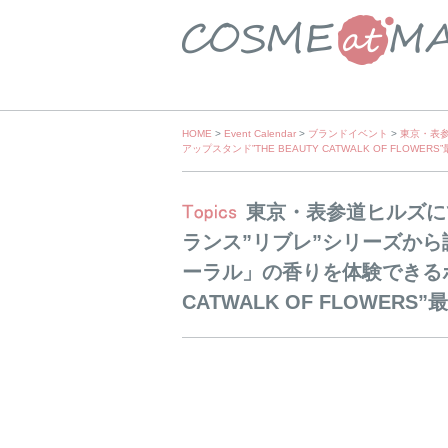
Skip
HOME
>
Event Calendar
>
ブランドイベント
>
東京・表
アップスタンド”THE BEAUTY CATWALK OF FLOWERS
to
content
東京・表参道ヒルズに
ランス”リブレ”シリーズから
ーラル」の香りを体験できるポッ
CATWALK OF FLOWERS