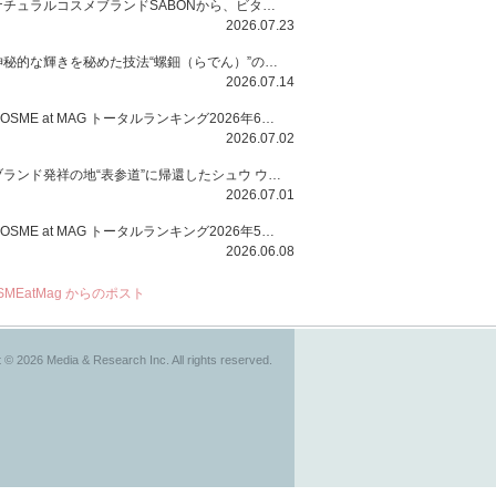
ナチュラルコスメブランドSABONから、ビタミンC配合のビタミンスムージーマスク「ラディアンスマスク」と、ペパーミントにオーガニックハーブを凝縮したジェルの涼感トリートメント美容液「スカルプセラム リフレッシング」が登場！日々のデイリーケアで、過酷な猛暑で疲れた肌や頭皮をサポート、心地よくリフレッシュし、優しく肌を整えます。
2026.07.23
神秘的な輝きを秘めた技法“螺鈿（らでん）”の多彩で多様な煌めきに着想を得たSUQQUの2026 秋 カラーコレクションから登場するのは、艶然と輝くアイシャドウや偏光パールを配したフェイスカラー、繊細なパールの煌めくネイル、そしてそれらを際立てる“朧げな艶”を秘めた新リクイドリップ「ブラー リクイド リップ」。強さを秘めたまろやかな洗練の表情に。
2026.07.14
COSME at MAG トータルランキング2026年6月号
2026.07.02
ブランド発祥の地“表参道”に帰還したシュウ ウエムラから、“骨格美“を叶えるクレヨンタイプのフェイスカラー「スカルプト クレヨン」と、ブランド初のリノベーションで進化した名品アイブロウ「ハード フォーミュラ ハード 10」が登場！
2026.07.01
COSME at MAG トータルランキング2026年5月号
2026.06.08
SMEatMag からのポスト
 © 2026 Media & Research Inc. All rights reserved.