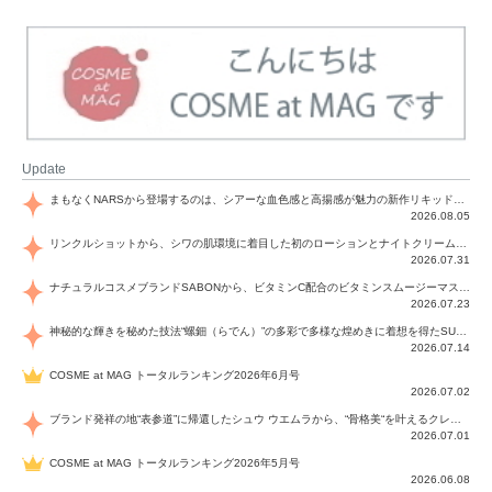
Update
まもなくNARSから登場するのは、シアーな血色感と高揚感が魅力の新作リキッドブラッシュ「インセイシャブル リキッドブラッシュ」と、ゴールデンアワーに染まる空にインスピレーションを得た「アフターグロー リップシャイン」の新色！夏をハックして！
2026.08.05
リンクルショットから、シワの肌環境に着目した初のローションとナイトクリームが登場！デイリーケアで、シワ特有の肌環境を改善し、シワが目立たない肌へと導きます。
2026.07.31
ナチュラルコスメブランドSABONから、ビタミンC配合のビタミンスムージーマスク「ラディアンスマスク」と、ペパーミントにオーガニックハーブを凝縮したジェルの涼感トリートメント美容液「スカルプセラム リフレッシング」が登場！日々のデイリーケアで、過酷な猛暑で疲れた肌や頭皮をサポート、心地よくリフレッシュし、優しく肌を整えます。
2026.07.23
神秘的な輝きを秘めた技法“螺鈿（らでん）”の多彩で多様な煌めきに着想を得たSUQQUの2026 秋 カラーコレクションから登場するのは、艶然と輝くアイシャドウや偏光パールを配したフェイスカラー、繊細なパールの煌めくネイル、そしてそれらを際立てる“朧げな艶”を秘めた新リクイドリップ「ブラー リクイド リップ」。強さを秘めたまろやかな洗練の表情に。
2026.07.14
COSME at MAG トータルランキング2026年6月号
2026.07.02
ブランド発祥の地“表参道”に帰還したシュウ ウエムラから、“骨格美“を叶えるクレヨンタイプのフェイスカラー「スカルプト クレヨン」と、ブランド初のリノベーションで進化した名品アイブロウ「ハード フォーミュラ ハード 10」が登場！
2026.07.01
COSME at MAG トータルランキング2026年5月号
2026.06.08