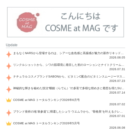
Update
まもなくNARSから登場するのは、シアーな血色感と高揚感が魅力の新作リキッドブラッシュ「インセイシャブル リキッドブラッシュ」と、ゴールデンアワーに染まる空にインスピレーションを得た「アフターグロー リップシャイン」の新色！夏をハックして！
2026.08.05
リンクルショットから、シワの肌環境に着目した初のローションとナイトクリームが登場！デイリーケアで、シワ特有の肌環境を改善し、シワが目立たない肌へと導きます。
2026.07.31
ナチュラルコスメブランドSABONから、ビタミンC配合のビタミンスムージーマスク「ラディアンスマスク」と、ペパーミントにオーガニックハーブを凝縮したジェルの涼感トリートメント美容液「スカルプセラム リフレッシング」が登場！日々のデイリーケアで、過酷な猛暑で疲れた肌や頭皮をサポート、心地よくリフレッシュし、優しく肌を整えます。
2026.07.23
神秘的な輝きを秘めた技法“螺鈿（らでん）”の多彩で多様な煌めきに着想を得たSUQQUの2026 秋 カラーコレクションから登場するのは、艶然と輝くアイシャドウや偏光パールを配したフェイスカラー、繊細なパールの煌めくネイル、そしてそれらを際立てる“朧げな艶”を秘めた新リクイドリップ「ブラー リクイド リップ」。強さを秘めたまろやかな洗練の表情に。
2026.07.14
COSME at MAG トータルランキング2026年6月号
2026.07.02
ブランド発祥の地“表参道”に帰還したシュウ ウエムラから、“骨格美“を叶えるクレヨンタイプのフェイスカラー「スカルプト クレヨン」と、ブランド初のリノベーションで進化した名品アイブロウ「ハード フォーミュラ ハード 10」が登場！
2026.07.01
COSME at MAG トータルランキング2026年5月号
2026.06.08