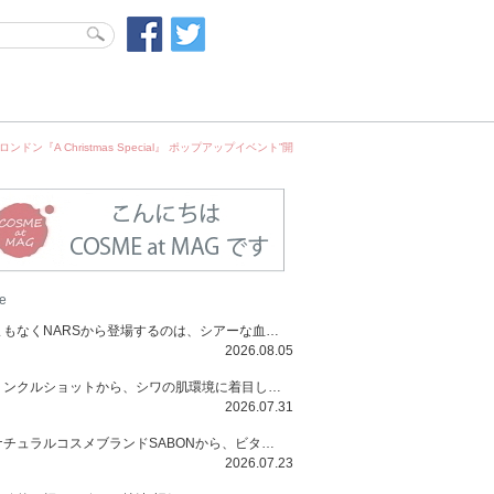
 Christmas Special』 ポップアップイベント”開
e
まもなくNARSから登場するのは、シアーな血色感と高揚感が魅力の新作リキッドブラッシュ「インセイシャブル リキッドブラッシュ」と、ゴールデンアワーに染まる空にインスピレーションを得た「アフターグロー リップシャイン」の新色！夏をハックして！
2026.08.05
リンクルショットから、シワの肌環境に着目した初のローションとナイトクリームが登場！デイリーケアで、シワ特有の肌環境を改善し、シワが目立たない肌へと導きます。
2026.07.31
ナチュラルコスメブランドSABONから、ビタミンC配合のビタミンスムージーマスク「ラディアンスマスク」と、ペパーミントにオーガニックハーブを凝縮したジェルの涼感トリートメント美容液「スカルプセラム リフレッシング」が登場！日々のデイリーケアで、過酷な猛暑で疲れた肌や頭皮をサポート、心地よくリフレッシュし、優しく肌を整えます。
2026.07.23