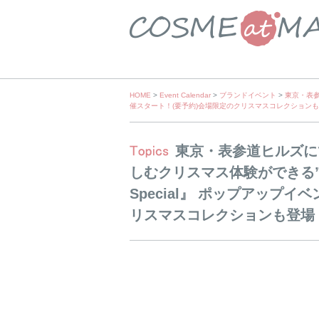
Skip
HOME
>
Event Calendar
>
ブランドイベント
>
東京・表参
催スタート！(要予約)会場限定のクリスマスコレクション
to
content
東京・表参道ヒルズに
しむクリスマス体験ができる”ジョ
Special』 ポップアップ
リスマスコレクションも登場