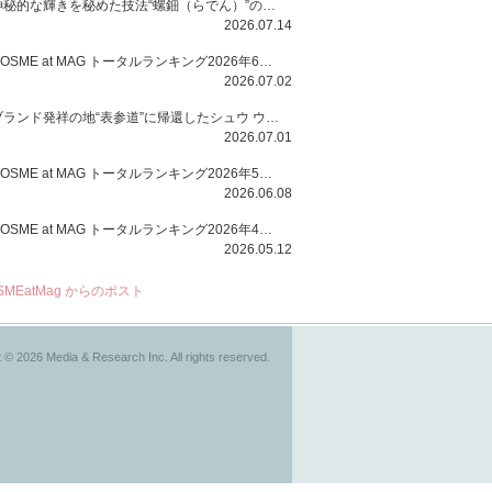
神秘的な輝きを秘めた技法“螺鈿（らでん）”の多彩で多様な煌めきに着想を得たSUQQUの2026 秋 カラーコレクションから登場するのは、艶然と輝くアイシャドウや偏光パールを配したフェイスカラー、繊細なパールの煌めくネイル、そしてそれらを際立てる“朧げな艶”を秘めた新リクイドリップ「ブラー リクイド リップ」。強さを秘めたまろやかな洗練の表情に。
2026.07.14
COSME at MAG トータルランキング2026年6月号
2026.07.02
ブランド発祥の地“表参道”に帰還したシュウ ウエムラから、“骨格美“を叶えるクレヨンタイプのフェイスカラー「スカルプト クレヨン」と、ブランド初のリノベーションで進化した名品アイブロウ「ハード フォーミュラ ハード 10」が登場！
2026.07.01
COSME at MAG トータルランキング2026年5月号
2026.06.08
COSME at MAG トータルランキング2026年4月号
2026.05.12
SMEatMag からのポスト
 © 2026 Media & Research Inc. All rights reserved.