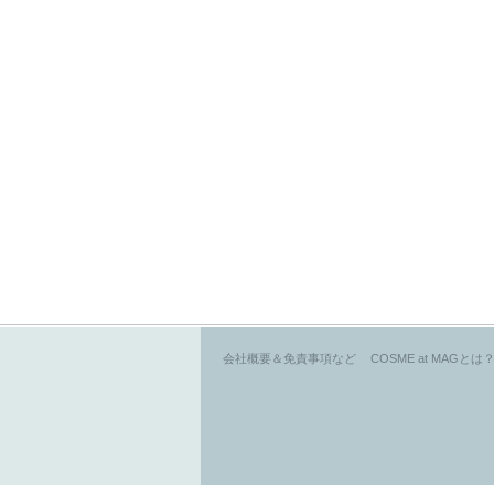
会社概要＆免責事項など
COSME at MAGとは