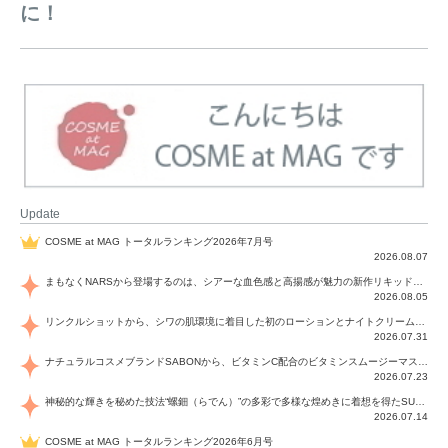
に！
Update
COSME at MAG トータルランキング2026年7月号
2026.08.07
まもなくNARSから登場するのは、シアーな血色感と高揚感が魅力の新作リキッドブラッシュ「インセイシャブル リキッドブラッシュ」と、ゴールデンアワーに染まる空にインスピレーションを得た「アフターグロー リップシャイン」の新色！夏をハックして！
2026.08.05
リンクルショットから、シワの肌環境に着目した初のローションとナイトクリームが登場！デイリーケアで、シワ特有の肌環境を改善し、シワが目立たない肌へと導きます。
2026.07.31
ナチュラルコスメブランドSABONから、ビタミンC配合のビタミンスムージーマスク「ラディアンスマスク」と、ペパーミントにオーガニックハーブを凝縮したジェルの涼感トリートメント美容液「スカルプセラム リフレッシング」が登場！日々のデイリーケアで、過酷な猛暑で疲れた肌や頭皮をサポート、心地よくリフレッシュし、優しく肌を整えます。
2026.07.23
神秘的な輝きを秘めた技法“螺鈿（らでん）”の多彩で多様な煌めきに着想を得たSUQQUの2026 秋 カラーコレクションから登場するのは、艶然と輝くアイシャドウや偏光パールを配したフェイスカラー、繊細なパールの煌めくネイル、そしてそれらを際立てる“朧げな艶”を秘めた新リクイドリップ「ブラー リクイド リップ」。強さを秘めたまろやかな洗練の表情に。
2026.07.14
COSME at MAG トータルランキング2026年6月号