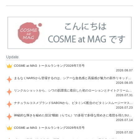
Update
COSME at MAG トータルランキング2026年7月号
2026.08.07
まもなくNARSから登場するのは、シアーな血色感と高揚感が魅力の新作リキッドブラッシュ「インセイシャブル リキッドブラッシュ」と、ゴールデンアワーに染まる空にインスピレーションを得た「アフターグロー リップシャイン」の新色！夏をハックして！
2026.08.05
リンクルショットから、シワの肌環境に着目した初のローションとナイトクリームが登場！デイリーケアで、シワ特有の肌環境を改善し、シワが目立たない肌へと導きます。
2026.07.31
ナチュラルコスメブランドSABONから、ビタミンC配合のビタミンスムージーマスク「ラディアンスマスク」と、ペパーミントにオーガニックハーブを凝縮したジェルの涼感トリートメント美容液「スカルプセラム リフレッシング」が登場！日々のデイリーケアで、過酷な猛暑で疲れた肌や頭皮をサポート、心地よくリフレッシュし、優しく肌を整えます。
2026.07.23
神秘的な輝きを秘めた技法“螺鈿（らでん）”の多彩で多様な煌めきに着想を得たSUQQUの2026 秋 カラーコレクションから登場するのは、艶然と輝くアイシャドウや偏光パールを配したフェイスカラー、繊細なパールの煌めくネイル、そしてそれらを際立てる“朧げな艶”を秘めた新リクイドリップ「ブラー リクイド リップ」。強さを秘めたまろやかな洗練の表情に。
2026.07.14
COSME at MAG トータルランキング2026年6月号
2026.07.02