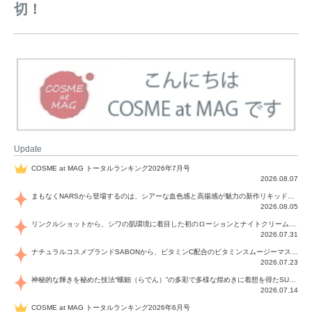
切！
Update
COSME at MAG トータルランキング2026年7月号
2026.08.07
まもなくNARSから登場するのは、シアーな血色感と高揚感が魅力の新作リキッドブラッシュ「インセイシャブル リキッドブラッシュ」と、ゴールデンアワーに染まる空にインスピレーションを得た「アフターグロー リップシャイン」の新色！夏をハックして！
2026.08.05
リンクルショットから、シワの肌環境に着目した初のローションとナイトクリームが登場！デイリーケアで、シワ特有の肌環境を改善し、シワが目立たない肌へと導きます。
2026.07.31
ナチュラルコスメブランドSABONから、ビタミンC配合のビタミンスムージーマスク「ラディアンスマスク」と、ペパーミントにオーガニックハーブを凝縮したジェルの涼感トリートメント美容液「スカルプセラム リフレッシング」が登場！日々のデイリーケアで、過酷な猛暑で疲れた肌や頭皮をサポート、心地よくリフレッシュし、優しく肌を整えます。
2026.07.23
神秘的な輝きを秘めた技法“螺鈿（らでん）”の多彩で多様な煌めきに着想を得たSUQQUの2026 秋 カラーコレクションから登場するのは、艶然と輝くアイシャドウや偏光パールを配したフェイスカラー、繊細なパールの煌めくネイル、そしてそれらを際立てる“朧げな艶”を秘めた新リクイドリップ「ブラー リクイド リップ」。強さを秘めたまろやかな洗練の表情に。
2026.07.14
COSME at MAG トータルランキング2026年6月号