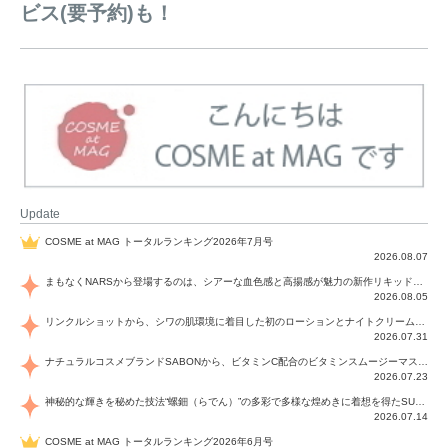
ビス(要予約)も！
Update
COSME at MAG トータルランキング2026年7月号
2026.08.07
まもなくNARSから登場するのは、シアーな血色感と高揚感が魅力の新作リキッドブラッシュ「インセイシャブル リキッドブラッシュ」と、ゴールデンアワーに染まる空にインスピレーションを得た「アフターグロー リップシャイン」の新色！夏をハックして！
2026.08.05
リンクルショットから、シワの肌環境に着目した初のローションとナイトクリームが登場！デイリーケアで、シワ特有の肌環境を改善し、シワが目立たない肌へと導きます。
2026.07.31
ナチュラルコスメブランドSABONから、ビタミンC配合のビタミンスムージーマスク「ラディアンスマスク」と、ペパーミントにオーガニックハーブを凝縮したジェルの涼感トリートメント美容液「スカルプセラム リフレッシング」が登場！日々のデイリーケアで、過酷な猛暑で疲れた肌や頭皮をサポート、心地よくリフレッシュし、優しく肌を整えます。
2026.07.23
神秘的な輝きを秘めた技法“螺鈿（らでん）”の多彩で多様な煌めきに着想を得たSUQQUの2026 秋 カラーコレクションから登場するのは、艶然と輝くアイシャドウや偏光パールを配したフェイスカラー、繊細なパールの煌めくネイル、そしてそれらを際立てる“朧げな艶”を秘めた新リクイドリップ「ブラー リクイド リップ」。強さを秘めたまろやかな洗練の表情に。
2026.07.14
COSME at MAG トータルランキング2026年6月号