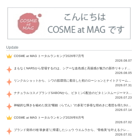
Update
COSME at MAG トータルランキング2026年7月号
2026.08.07
まもなくNARSから登場するのは、シアーな血色感と高揚感が魅力の新作リキッドブラッシュ「インセイシャブル リキッドブラッシュ」と、ゴールデンアワーに染まる空にインスピレーションを得た「アフターグロー リップシャイン」の新色！夏をハックして！
2026.08.05
リンクルショットから、シワの肌環境に着目した初のローションとナイトクリームが登場！デイリーケアで、シワ特有の肌環境を改善し、シワが目立たない肌へと導きます。
2026.07.31
ナチュラルコスメブランドSABONから、ビタミンC配合のビタミンスムージーマスク「ラディアンスマスク」と、ペパーミントにオーガニックハーブを凝縮したジェルの涼感トリートメント美容液「スカルプセラム リフレッシング」が登場！日々のデイリーケアで、過酷な猛暑で疲れた肌や頭皮をサポート、心地よくリフレッシュし、優しく肌を整えます。
2026.07.23
神秘的な輝きを秘めた技法“螺鈿（らでん）”の多彩で多様な煌めきに着想を得たSUQQUの2026 秋 カラーコレクションから登場するのは、艶然と輝くアイシャドウや偏光パールを配したフェイスカラー、繊細なパールの煌めくネイル、そしてそれらを際立てる“朧げな艶”を秘めた新リクイドリップ「ブラー リクイド リップ」。強さを秘めたまろやかな洗練の表情に。
2026.07.14
COSME at MAG トータルランキング2026年6月号
2026.07.02
ブランド発祥の地“表参道”に帰還したシュウ ウエムラから、“骨格美“を叶えるクレヨンタイプのフェイスカラー「スカルプト クレヨン」と、ブランド初のリノベーションで進化した名品アイブロウ「ハード フォーミュラ ハード 10」が登場！
2026.07.01