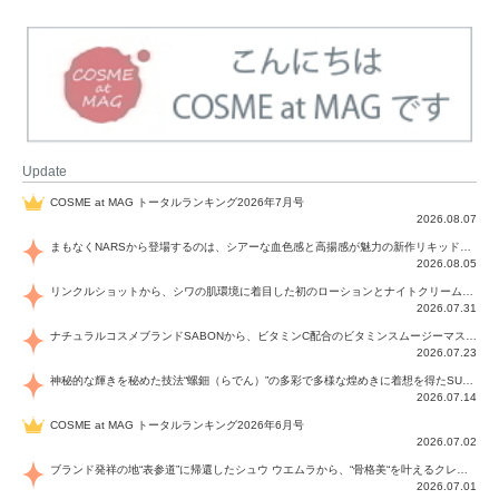
Update
COSME at MAG トータルランキング2026年7月号
2026.08.07
まもなくNARSから登場するのは、シアーな血色感と高揚感が魅力の新作リキッドブラッシュ「インセイシャブル リキッドブラッシュ」と、ゴールデンアワーに染まる空にインスピレーションを得た「アフターグロー リップシャイン」の新色！夏をハックして！
2026.08.05
リンクルショットから、シワの肌環境に着目した初のローションとナイトクリームが登場！デイリーケアで、シワ特有の肌環境を改善し、シワが目立たない肌へと導きます。
2026.07.31
ナチュラルコスメブランドSABONから、ビタミンC配合のビタミンスムージーマスク「ラディアンスマスク」と、ペパーミントにオーガニックハーブを凝縮したジェルの涼感トリートメント美容液「スカルプセラム リフレッシング」が登場！日々のデイリーケアで、過酷な猛暑で疲れた肌や頭皮をサポート、心地よくリフレッシュし、優しく肌を整えます。
2026.07.23
神秘的な輝きを秘めた技法“螺鈿（らでん）”の多彩で多様な煌めきに着想を得たSUQQUの2026 秋 カラーコレクションから登場するのは、艶然と輝くアイシャドウや偏光パールを配したフェイスカラー、繊細なパールの煌めくネイル、そしてそれらを際立てる“朧げな艶”を秘めた新リクイドリップ「ブラー リクイド リップ」。強さを秘めたまろやかな洗練の表情に。
2026.07.14
COSME at MAG トータルランキング2026年6月号
2026.07.02
ブランド発祥の地“表参道”に帰還したシュウ ウエムラから、“骨格美“を叶えるクレヨンタイプのフェイスカラー「スカルプト クレヨン」と、ブランド初のリノベーションで進化した名品アイブロウ「ハード フォーミュラ ハード 10」が登場！
2026.07.01