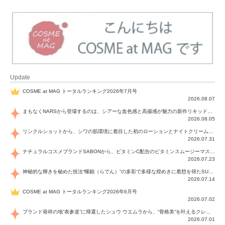
Update
COSME at MAG トータルランキング2026年7月号
2026.08.07
まもなくNARSから登場するのは、シアーな血色感と高揚感が魅力の新作リキッドブラッシュ「インセイシャブル リキッドブラッシュ」と、ゴールデンアワーに染まる空にインスピレーションを得た「アフターグロー リップシャイン」の新色！夏をハックして！
2026.08.05
リンクルショットから、シワの肌環境に着目した初のローションとナイトクリームが登場！デイリーケアで、シワ特有の肌環境を改善し、シワが目立たない肌へと導きます。
2026.07.31
ナチュラルコスメブランドSABONから、ビタミンC配合のビタミンスムージーマスク「ラディアンスマスク」と、ペパーミントにオーガニックハーブを凝縮したジェルの涼感トリートメント美容液「スカルプセラム リフレッシング」が登場！日々のデイリーケアで、過酷な猛暑で疲れた肌や頭皮をサポート、心地よくリフレッシュし、優しく肌を整えます。
2026.07.23
神秘的な輝きを秘めた技法“螺鈿（らでん）”の多彩で多様な煌めきに着想を得たSUQQUの2026 秋 カラーコレクションから登場するのは、艶然と輝くアイシャドウや偏光パールを配したフェイスカラー、繊細なパールの煌めくネイル、そしてそれらを際立てる“朧げな艶”を秘めた新リクイドリップ「ブラー リクイド リップ」。強さを秘めたまろやかな洗練の表情に。
2026.07.14
COSME at MAG トータルランキング2026年6月号
2026.07.02
ブランド発祥の地“表参道”に帰還したシュウ ウエムラから、“骨格美“を叶えるクレヨンタイプのフェイスカラー「スカルプト クレヨン」と、ブランド初のリノベーションで進化した名品アイブロウ「ハード フォーミュラ ハード 10」が登場！
2026.07.01